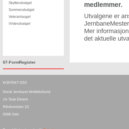
Skytterutvalget
medlemmer.
Sommerutvalget
Utvalgene er ans
Veteranlauget
JernbaneMester
Vinterutvalget
Mer informasjon
det aktuelle utva
07-FormRegister
KONTAKT OSS
Norsk Jernbane Idrettsforbund
c/o Terje Ekrann
Ribstonveien 1D
0586 Oslo