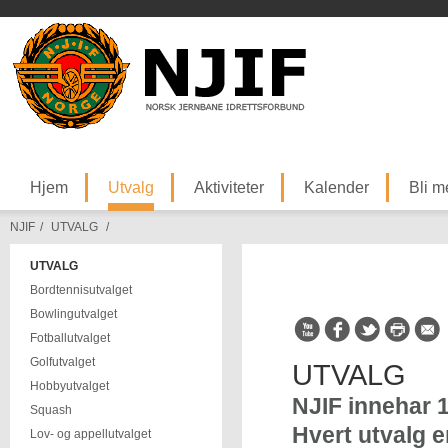
Hjem
Utvalg
Aktiviteter
Kalender
Bli 
NJIF
/
UTVALG
/
UTVALG
Bordtennisutvalget
Bowlingutvalget
Fotballutvalget
Golfutvalget
UTVALG
Hobbyutvalget
NJIF innehar 1
Squash
Hvert utvalg e
Lov- og appellutvalget