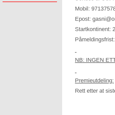
Mobil: 9713757
Epost: gasni@o
Startkontinent: 2
Påmeldingsfrist
NB: INGEN E
Premieutdeling:
Rett etter at sis