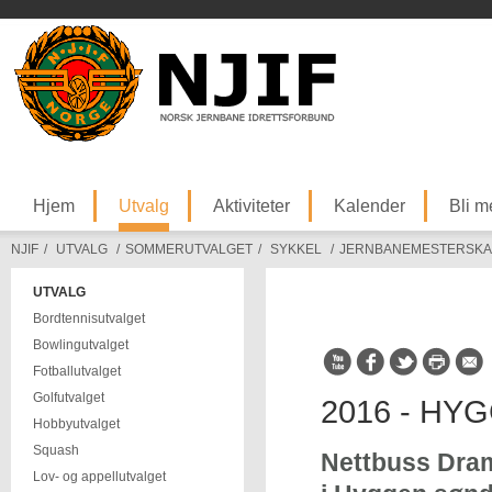
Hjem
Utvalg
Aktiviteter
Kalender
Bli 
NJIF
/
UTVALG
/
SOMMERUTVALGET
/
SYKKEL
/
JERNBANEMESTERSKA
UTVALG
Bordtennisutvalget
Bowlingutvalget
Fotballutvalget
Golfutvalget
2016 - HY
Hobbyutvalget
Squash
Nettbuss Dram
Lov- og appellutvalget