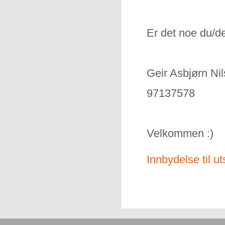
Er det noe du/d
Geir Asbjørn Ni
97137578
Velkommen :)
Innbydelse til uts