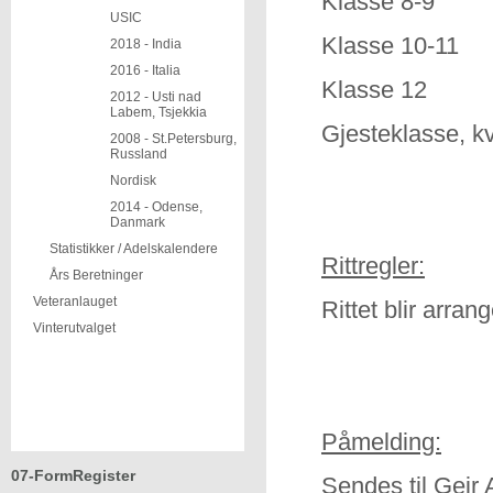
Klasse 8-
USIC
Klasse 10-
2018 - India
2016 - Italia
Klasse 12 
2012 - Usti nad
Labem, Tsjekkia
Gjesteklasse, k
2008 - St.Petersburg,
Russland
Nordisk
2014 - Odense,
Danmark
Statistikker / Adelskalendere
Rittregler:
Års Beretninger
Veteranlauget
Rittet blir arran
Vinterutvalget
Påmelding:
07-FormRegister
Sendes til Geir 