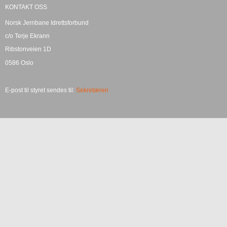
KONTAKT OSS
Norsk Jernbane Idrettsforbund
c/o Terje Ekrann
Ribstonveien 1D
0586 Oslo
E-post til styret sendes til:
Sekretæren