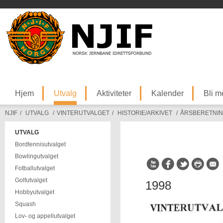
Hjem
Utvalg
Aktiviteter
Kalender
Bli 
NJIF
/
UTVALG
/
VINTERUTVALGET
/
HISTORIE/ARKIVET
/
ÅRSBERETNI
UTVALG
Bordtennisutvalget
Bowlingutvalget
Fotballutvalget
Golfutvalget
1998
Hobbyutvalget
Squash
Lov- og appellutvalget