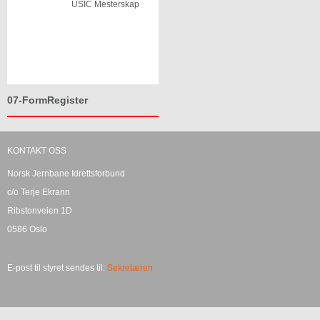
USIC Mesterskap
07-FormRegister
KONTAKT OSS
Norsk Jernbane Idrettsforbund
c/o Terje Ekrann
Ribstonveien 1D
0586 Oslo
E-post til styret sendes til:
Sekretæren