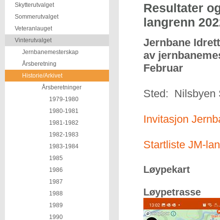
Resultater o
Skytterutvalget
Sommerutvalget
langrenn 202
Veteranlauget
Jernbane Idret
Vinterutvalget
Jernbanemesterskap
av jernbanemes
Årsberetning
Februar
Historie/Arkivet
Årsberetninger
Sted: Nilsbyen 
1979-1980
1980-1981
Invitasjon Jern
1981-1982
1982-1983
Startliste JM-l
1983-1984
1985
Løypekart
1986
1987
Løypetr
1988
1989
1990