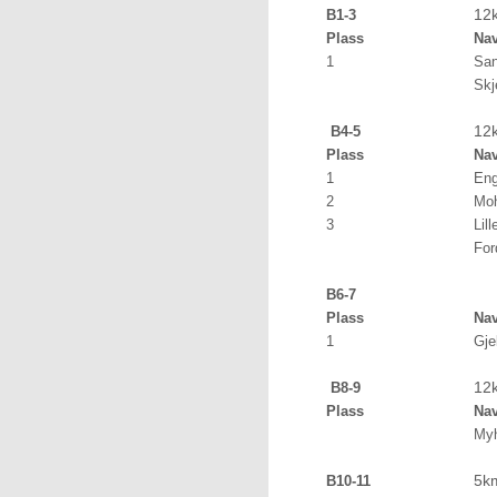
12
B1-3
Plass
Na
1
Sa
Skj
12
B4-5
Plass
Na
1
Eng
2
Moh
3
Lil
For
B6-7
Plass
Na
1
Gje
12
B8-9
Plass
Na
Myh
5k
B10-11