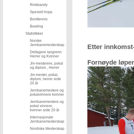
Rinkbandy
Spesielt hopp
Bordtennis
Bowling
Statistikker
Norske
Jernbanemesterskap
Etter innkomst
Deltagere langrenn
Herrer og Kvinner
Fornøyde løpe
Jm-mesterere, pokal
og diplom , Herrer
Jm-mester, pokal,
diplom, herrer siste
20 år
Jernbanemestere og
pokalvinnere kvinner
Jernbanemestere og
pokal vinnere,
kvinner siste 20 år
Internasjonale
Jernbanemesterskap
Nordiske Mesterskap