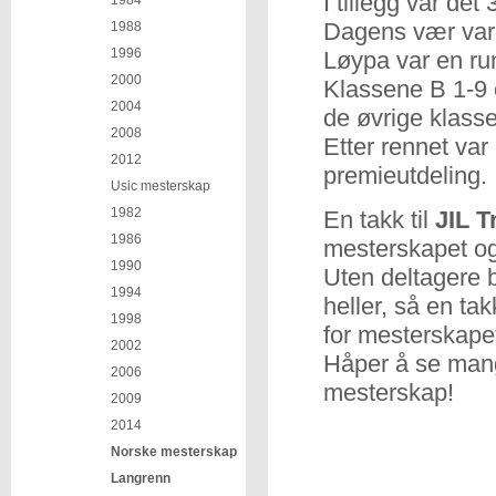
I tillegg var det
1984
Dagens vær var 
1988
1996
Løypa var en ru
2000
Klassene B 1-9 
2004
de øvrige klass
2008
Etter rennet var
2012
premieutdeling.
Usic mesterskap
1982
En takk til
JIL 
1986
mesterskapet og
1990
Uten deltagere b
1994
heller, så en ta
1998
for mesterskape
2002
Håper å se man
2006
mesterskap!
2009
2014
Norske mesterskap
Langrenn