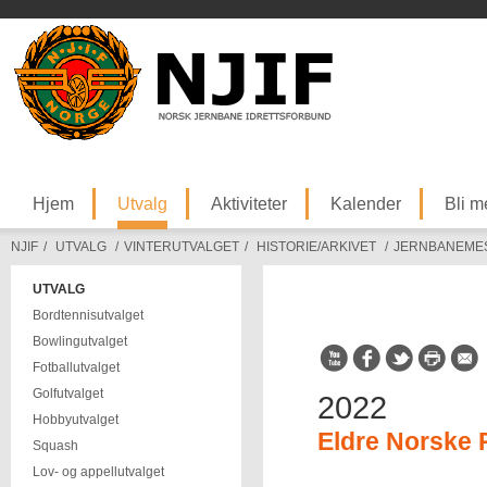
Hjem
Utvalg
Aktiviteter
Kalender
Bli 
NJIF
/
UTVALG
/
VINTERUTVALGET
/
HISTORIE/ARKIVET
/
JERNBANEME
UTVALG
Bordtennisutvalget
Bowlingutvalget
Fotballutvalget
Golfutvalget
2022
Hobbyutvalget
Eldre Norske 
Squash
Lov- og appellutvalget