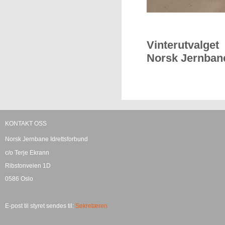
Vinterutvalget
Norsk Jernbane
KONTAKT OSS
Norsk Jernbane Idrettsforbund
c/o Terje Ekrann
Ribstonveien 1D
0586 Oslo
E-post til styret sendes til:
Sekretæren