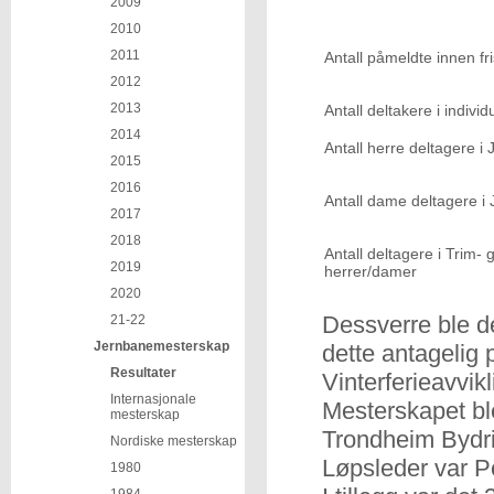
2009
2010
2011
Antall påmeldte innen fr
2012
2013
Antall deltakere i individu
2014
Antall herre deltagere i
2015
2016
Antall dame deltagere i
2017
2018
Antall deltagere i Trim-
2019
herrer/damer
2020
Dessverre ble d
21-22
Jernbanemesterskap
dette antagelig
Resultater
Vinterferieavvik
Internasjonale
Mesterskapet ble 
mesterskap
Trondheim Bydri
Nordiske mesterskap
Løpsleder var P
1980