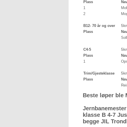
Plass
Na
1
Moh
2
Mog
5k
B12- 70 år og over
Plass
Na
Sol
5k
C4-5
Plass
Na
1
Ops
5k
Trim/Gjesteklasse
Plass
Na
Rei
Beste løper ble
Jernbanemester 
klasse B 4-7 Ju
begge JIL Tron