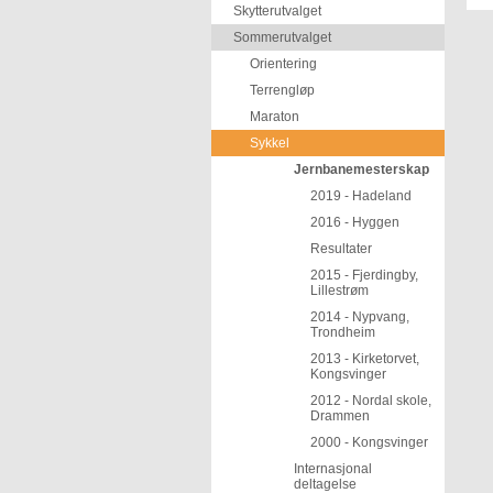
Skytterutvalget
Sommerutvalget
Orientering
Terrengløp
Maraton
Sykkel
Jernbanemesterskap
2019 - Hadeland
2016 - Hyggen
Resultater
2015 - Fjerdingby,
Lillestrøm
2014 - Nypvang,
Trondheim
2013 - Kirketorvet,
Kongsvinger
2012 - Nordal skole,
Drammen
2000 - Kongsvinger
Internasjonal
deltagelse