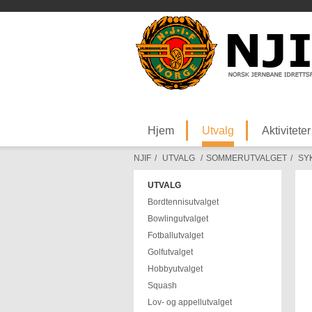
Hjem
Utvalg
Aktiviteter
NJIF
/
UTVALG
/
SOMMERUTVALGET
/
SY
UTVALG
Bordtennisutvalget
Bowlingutvalget
Fotballutvalget
Golfutvalget
Hobbyutvalget
Squash
Lov- og appellutvalget