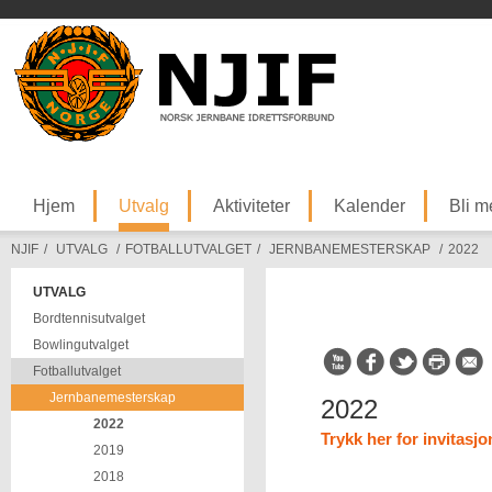
Hjem
Utvalg
Aktiviteter
Kalender
Bli 
NJIF
/
UTVALG
/
FOTBALLUTVALGET
/
JERNBANEMESTERSKAP
/
2022
UTVALG
Bordtennisutvalget
Bowlingutvalget
Fotballutvalget
Jernbanemesterskap
2022
2022
Trykk her for invitasjo
2019
2018