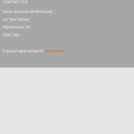
KONTAKT OSS
Norsk Jernbane Idrettsforbund
c/o Terje Ekrann
Ribstonveien 1D
0586 Oslo
E-post til styret sendes til:
Sekretæren