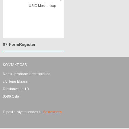
USIC Mesterskap
07-FormRegister
KONTAKT OSS
Norsk Jernbane Idrettsforbund
c/o Terje Ekrann
Ribstonveien 1D
0586 Oslo
E-post til styret sendes til:
Sekretæren