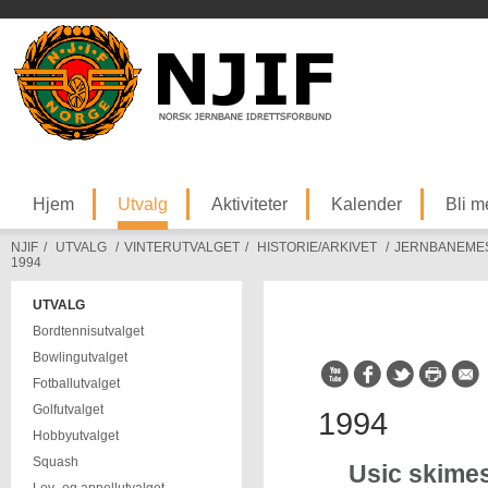
Hjem
Utvalg
Aktiviteter
Kalender
Bli 
NJIF
/
UTVALG
/
VINTERUTVALGET
/
HISTORIE/ARKIVET
/
JERNBANEME
1994
UTVALG
Bordtennisutvalget
Bowlingutvalget
Fotballutvalget
Golfutvalget
1994
Hobbyutvalget
Squash
Usic skimes