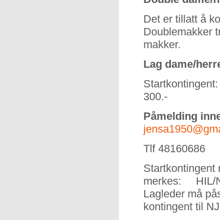
Det er tillatt å
Doublemakker tr
makker.
Lag dame/herr
Startkontingen
300.-
Påmelding inn
jensa1950@gma
Tlf 48160686
Startkontingent 
merkes: HIL/NS
Lagleder må pås
kontingent til NJ