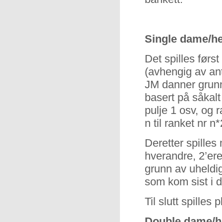
Single dame/he
Det spilles først
(avhengig av ant
JM danner grunnl
basert på såkalt
pulje 1 osv, og r
n til ranket nr n*
Deretter spilles 
hverandre, 2’er
grunn av uheldig 
som kom sist i d
Til slutt spille
Double dame/h