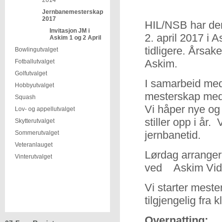
2014
Jernbanemesterskap
2017
HIL/NSB har den 
Invitasjon JM i
2. april 2017 i
Askim 1 og 2 April
tidligere. Årsake
Bowlingutvalget
Askim.
Fotballutvalget
Golfutvalget
I samarbeid med
Hobbyutvalget
mesterskap med g
Squash
Vi håper nye og 
Lov- og appellutvalget
stiller opp i år.
Skytterutvalget
jernbanetid.
Sommerutvalget
Veteranlauget
Lørdag arranger
Vinterutvalget
ved Askim Vide
Vi starter meste
tilgjengelig fra k
Overnatting: