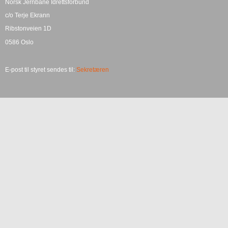
Norsk Jernbane Idrettsforbund
c/o Terje Ekrann
Ribstonveien 1D
0586 Oslo
E-post til styret sendes til:
Sekretæren