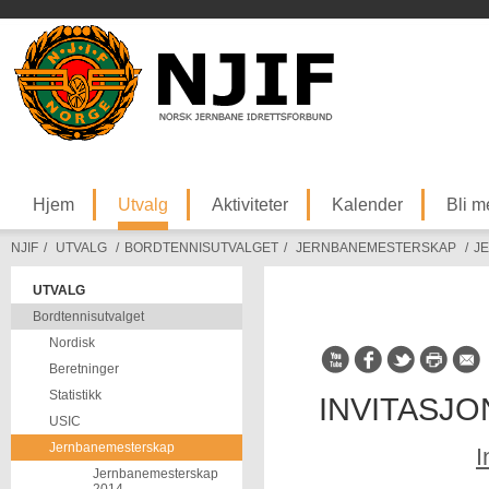
Hjem
Utvalg
Aktiviteter
Kalender
Bli 
NJIF
/
UTVALG
/
BORDTENNISUTVALGET
/
JERNBANEMESTERSKAP
/
J
UTVALG
Bordtennisutvalget
Nordisk
Beretninger
Statistikk
INVITASJON
USIC
Jernbanemesterskap
I
Jernbanemesterskap