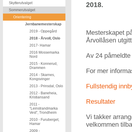
Skytterutvalget
2018.
Sommerutvalget
Orientering
Jernbanemesterskap
Mesterskapet på
2019 - Oppegård
2018 - Årvoll, Oslo
Årvollåsen utgit
2017- Hamar
2016 Mossemarka
Av 24 påmeldte st
Nord
2015 - Konnerud,
Drammen
For mer informas
2014 - Skarnes,
Kongsvinger
Fullstendig inn
2013 - Prinsdal, Oslo
2012 - Baneheia,
Kristiansand
Resultater
2011 -
”Leinstrandmarka
Vest”, Trondheim
Vi takker arrang
2010 - Furuberget,
velkommen tilbak
Hamar
2009 -