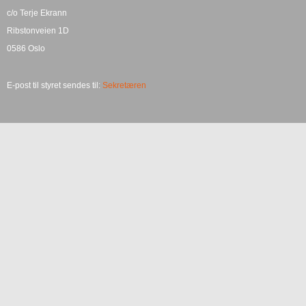
c/o Terje Ekrann
Ribstonveien 1D
0586 Oslo
E-post til styret sendes til:
Sekretæren