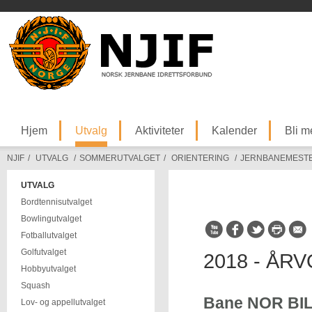
Hjem
Utvalg
Aktiviteter
Kalender
Bli 
NJIF
/
UTVALG
/
SOMMERUTVALGET
/
ORIENTERING
/
JERNBANEMEST
UTVALG
Bordtennisutvalget
Bowlingutvalget
Fotballutvalget
Golfutvalget
2018 - ÅR
Hobbyutvalget
Squash
Bane NOR BIL 
Lov- og appellutvalget